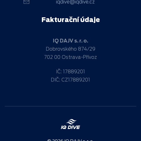
iqdive@iqdive.cz
Fakturační údaje
IQ DAJV s. r. o.
Dobrovského 874/29
702 00 Ostrava-Přívoz
IČ: 17889201
DIČ: CZ17889201