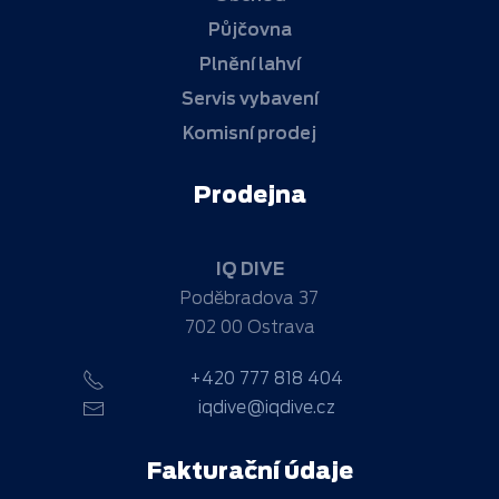
Půjčovna
Plnění lahví
Servis vybavení
Komisní prodej
Prodejna
IQ DIVE
Poděbradova 37
702 00 Ostrava
+420 777 818 404
iqdive@iqdive.cz
Fakturační údaje