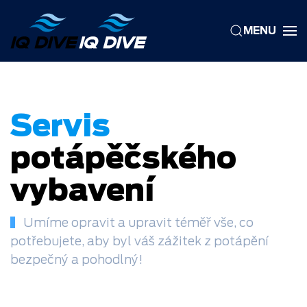
MENU
Skip to main content
Servis
potápěčského
vybavení
Umíme opravit a upravit téměř vše, co
potřebujete, aby byl váš zážitek z potápění
bezpečný a pohodlný!