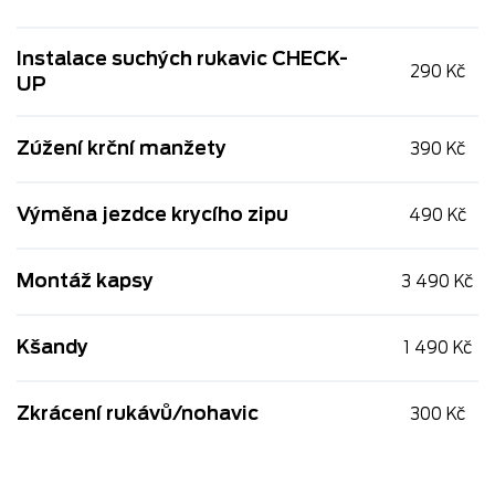
Instalace suchých rukavic CHECK-
290 Kč
UP
Zúžení krční manžety
390 Kč
Výměna jezdce krycího zipu
490 Kč
Montáž kapsy
3 490 Kč
Kšandy
1 490 Kč
Zkrácení rukávů/nohavic
300 Kč