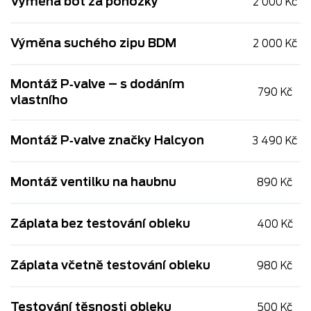
Výměna bot za ponožky
2 000 Kč
Výměna suchého zipu BDM
2 000 Kč
Montáž P‑valve – s dodáním
790 Kč
vlastního
Montáž P‑valve značky Halcyon
3 490 Kč
Montáž ventilku na haubnu
890 Kč
Záplata bez testování obleku
400 Kč
Záplata včetně testování obleku
980 Kč
Testování těsnosti obleku
500 Kč