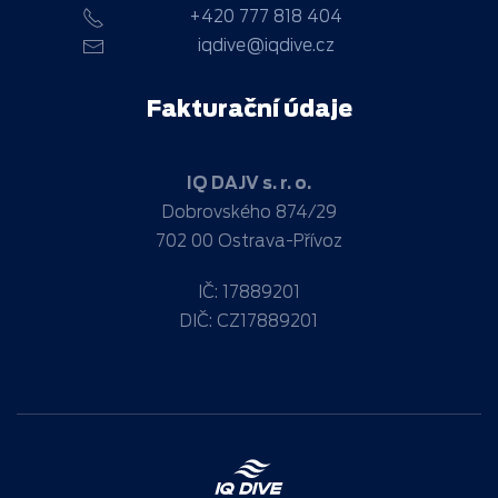
+420 777 818 404
iqdive@iqdive.cz
Fakturační údaje
IQ DAJV s. r. o.
Dobrovského 874/29
702 00 Ostrava-Přívoz
IČ: 17889201
DIČ: CZ17889201