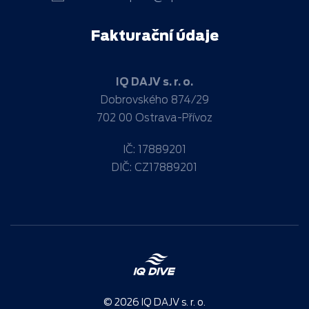
Fakturační údaje
IQ DAJV s. r. o.
Dobrovského 874/29
702 00 Ostrava-Přívoz
IČ: 17889201
DIČ: CZ17889201
©
2026
IQ DAJV s. r. o.