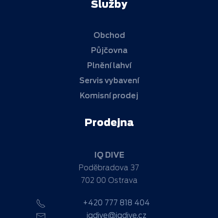
Služby
Obchod
Půjčovna
Plnění lahví
Servis vybavení
Komisní prodej
Prodejna
IQ DIVE
Poděbradova 37
702 00 Ostrava
+420 777 818 404
iqdive@iqdive.cz