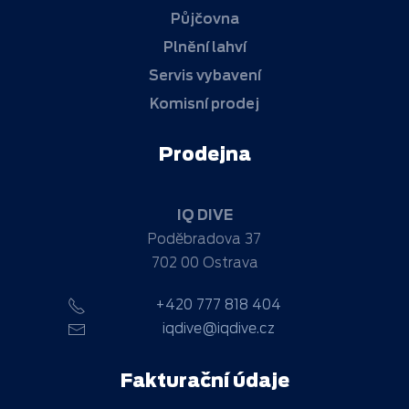
Půjčovna
Plnění lahví
Servis vybavení
Komisní prodej
Prodejna
IQ DIVE
Poděbradova 37
702 00 Ostrava
+420 777 818 404
iqdive@iqdive.cz
Fakturační údaje