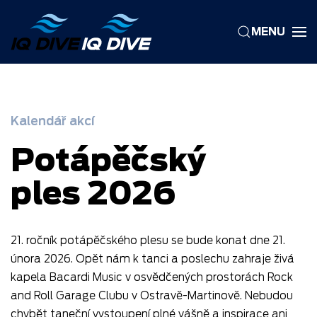
MENU
Skip to main content
Kalendář akcí
Potápěčský
ples 2026
21. ročník potápěčského plesu se bude konat dne 21.
února 2026. Opět nám k tanci a poslechu zahraje živá
kapela Bacardi Music v osvědčených prostorách Rock
and Roll Garage Clubu v Ostravě-Martinově. Nebudou
chybět taneční vystoupení plné vášně a inspirace ani