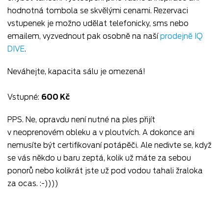
hodnotná tombola se skvělými cenami. Rezervaci
vstupenek je možno udělat telefonicky, sms nebo
emailem, vyzvednout pak osobně na naší
prodejně IQ
DIVE
.
Neváhejte, kapacita sálu je omezená!
Vstupné:
600 Kč
PPS. Ne, opravdu není nutné na ples přijít
v neoprenovém obleku a v ploutvích. A dokonce ani
nemusíte být certifikovaní potápěči. Ale nedivte se, když
se vás někdo u baru zeptá, kolik už máte za sebou
ponorů nebo kolikrát jste už pod vodou tahali žraloka
za ocas. :-))))