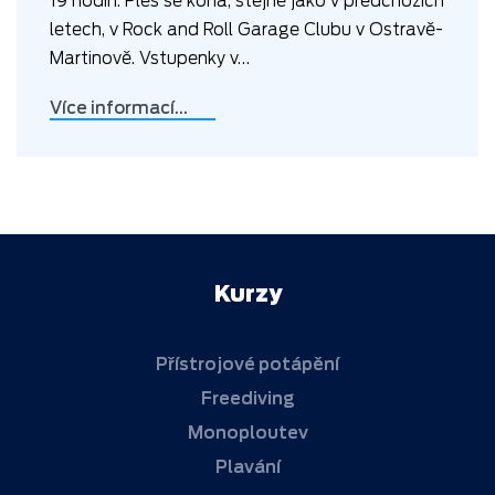
19 hodin. Ples se koná, stejně jako v předchozích
letech, v Rock and Roll Garage Clubu v Ostravě-
Martinově. Vstupenky v…
Více informací…
Kurzy
Přístrojové potápění
Freediving
Monoploutev
Plavání