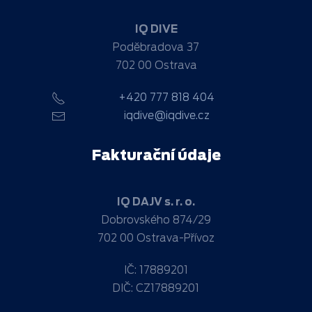
IQ DIVE
Poděbradova 37
702 00 Ostrava
+420 777 818 404
iqdive@iqdive.cz
Fakturační údaje
IQ DAJV s. r. o.
Dobrovského 874/29
702 00 Ostrava-Přívoz
IČ: 17889201
DIČ: CZ17889201