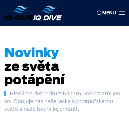
MENU
Skip to main content
Novinky
ze světa
potápění
Hledáme dobrodružství tam, kde ostatní jen
sní. Spojuje nás naše láska k podmořskému
světu a naše touha jej chránit.