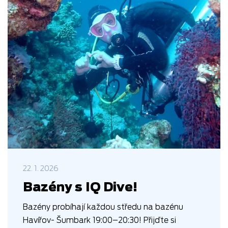
22. 1. 2026
Bazény s IQ Dive!
Bazény probíhají každou středu na bazénu
Havířov- Šumbark 19:00–20:30! Přijďte si