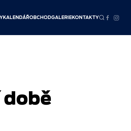
Y
KALENDÁŘ
OBCHOD
GALERIE
KONTAKTY
 době