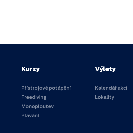
Kurzy
Výlety
Přístrojové potápění
Kalendář akcí
Freediving
Lokality
Monoploutev
Plavání