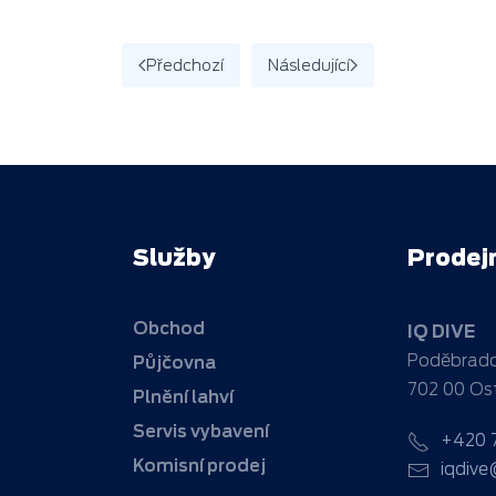
Předchozí
Následující
Služby
Prodej
Obchod
IQ DIVE
Poděbrado
Půjčovna
702 00 Os
Plnění lahví
Servis vybavení
+420 
Komisní prodej
iqdive