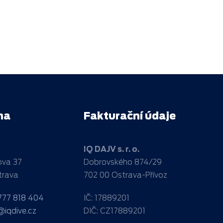
na
Fakturační údaje
IQ DAJV s. r. o.
va 37
Dobrovského 874/29
trava
702 00 Ostrava-Přívoz
777 818 404
IČ: 17889201
@iqdive.cz
DIČ: CZ17889201