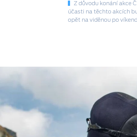
Z důvodu konání akce Či
účasti na těchto akcích b
opět na viděnou po víken