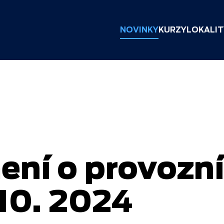
NOVINKY
KURZY
LOKALIT
ní o provozní
 10. 2024