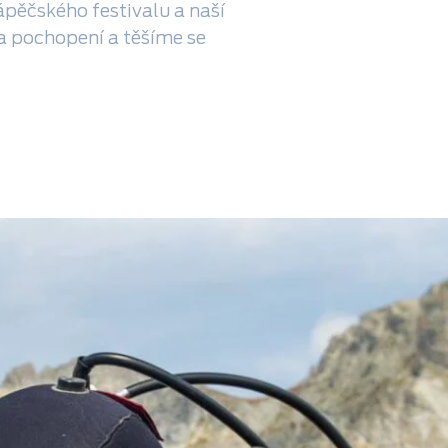
pěčského festivalu a naší
za pochopení a těšíme se